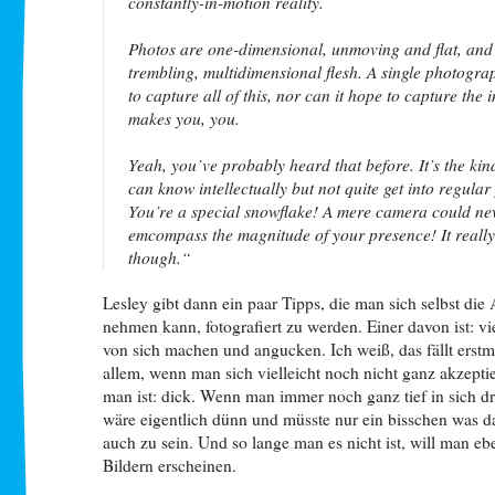
constantly-in-motion reality.
Photos are one-dimensional, unmoving and flat, and 
trembling, multidimensional flesh. A single photogra
to capture all of this, nor can it hope to capture the i
makes you, you.
Yeah, you’ve probably heard that before. It’s the kin
can know intellectually but not quite get into regular
You’re a special snowflake! A mere camera could ne
emcompass the magnitude of your presence! It really 
though.“
Lesley gibt dann ein paar Tipps, die man sich selbst die
nehmen kann, fotografiert zu werden. Einer davon ist: v
von sich machen und angucken. Ich weiß, das fällt erstm
allem, wenn man sich vielleicht noch nicht ganz akzeptie
man ist: dick. Wenn man immer noch ganz tief in sich dr
wäre eigentlich dünn und müsste nur ein bisschen was da
auch zu sein. Und so lange man es nicht ist, will man eb
Bildern erscheinen.